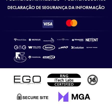
DECLARAÇÃO DE SEGURANÇA DA INFORMAÇÃO