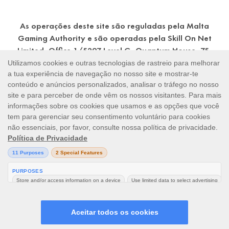
As operações deste site são reguladas pela Malta
Gaming Authority e são operadas pela Skill On Net
Limited, Office 1/5297 Level G, Quantum House, 75,
Abate Rigord Street, Ta’ Xbiex, XBX 1120, Malta, sob a
licença de jogo emitida pela Malta Gaming Authority
(número de licença MGA/CRP/171/2009/01) emitida em
1 de agosto de 2018.
O jogo pode causar comportamento aditivo, por favor,
jogue de forma responsável.
Observe que todas as imagens dos jogos e ícones dos
provedores exibidos na página de logout são apenas
para fins ilustrativos. Alguns dos jogos mostrados podem
não estar disponíveis ou não estarem disponíveis na
plataforma em que você está logado, para o seu país ou