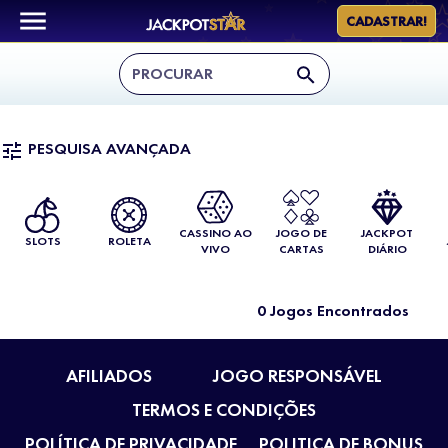
CADASTRAR!
PESQUISA AVANÇADA
CASSINO AO
JOGO DE
JACKPOT
SLOTS
ROLETA
VIVO
CARTAS
DIÁRIO
0 Jogos Encontrados
AFILIADOS
JOGO RESPONSÁVEL
TERMOS E CONDIÇÕES
POLÍTICA DE PRIVACIDADE
POLITICA DE BONUS