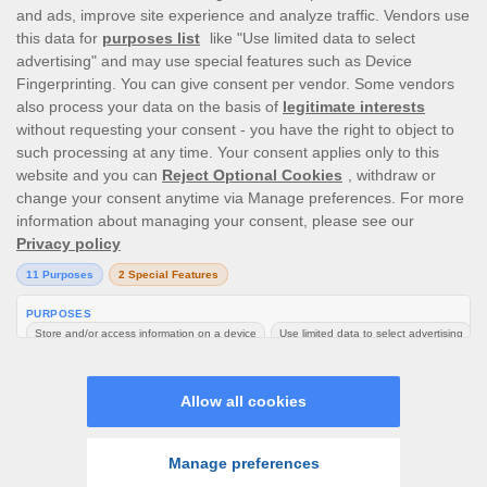
This site’s operations are regulated by the Malta Gaming
Authority and is operated by Skill On Net Limited, Office
1/5297 Level G, Quantum House, 75, Abate Rigord
Street, Ta’ Xbiex, XBX 1120, Malta, under the gaming
license issued by the Malta Gaming Authority (license
number MGA/CRP/171/2009/01) issued on 1 August
2018.
Gambling can be addictive, please play responsibly.
Please note that all game images and provider icons
displayed on the logout page are for illustrative
purposes only. Some of the games shown may not be live
or available on the logged-in platform for your country
or account.